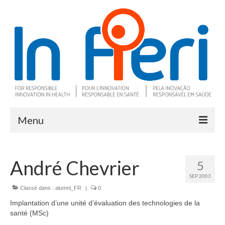
Menu
À propos
André Chevrier
5
Ce qu’est l’IRS
SEP 2003
Deux outils clés
Classé dans :
alumni_FR
|
0
Implantation d’une unité d’évaluation des technologies de la
Programme de recherche
santé (MSc)