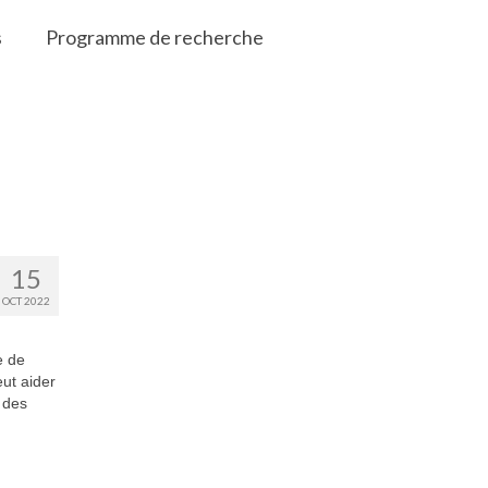
s
Programme de recherche
15
OCT 2022
e de
eut aider
 des