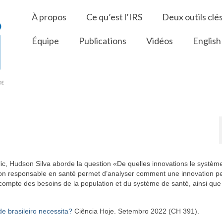
À propos
Ce qu’est l’IRS
Deux outils clé
Équipe
Publications
Vidéos
English
lic, Hudson Silva aborde la question «De quelles innovations le systèm
vation responsable en santé permet d’analyser comment une innovation p
t compte des besoins de la population et du système de santé, ainsi que
e brasileiro necessita?
Ciência Hoje.
Setembro 2022
(CH 391).