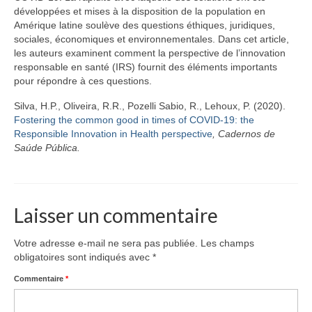
Équipe
développées et mises à la disposition de la population en
Amérique latine soulève des questions éthiques, juridiques,
Publications
sociales, économiques et environnementales. Dans cet article,
les auteurs examinent comment la perspective de l’innovation
Vidéos
responsable en santé (IRS) fournit des éléments importants
pour répondre à ces questions.
English
Silva, H.P., Oliveira, R.R., Pozelli Sabio, R., Lehoux, P. (2020).
Fostering the common good in times of COVID-19: the
Responsible Innovation in Health perspective
,
Cadernos de
Saúde Pública.
Laisser un commentaire
Votre adresse e-mail ne sera pas publiée.
Les champs
obligatoires sont indiqués avec
*
Commentaire
*