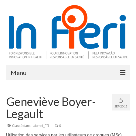
Menu
À propos
Geneviève Boyer-
5
Ce qu’est l’IRS
SEP 2012
Legault
Deux outils clés
Programme de recherche
Classé dans :
alumni_FR
|
0
Utilisation des services par les utilisateurs de drogues (MSc)