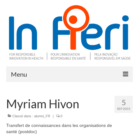
Menu
À propos
Myriam Hivon
5
Ce qu’est l’IRS
SEP 2003
Deux outils clés
Classé dans :
alumni_FR
|
0
Transfert de connaissances dans les organisations de
Programme de recherche
santé (postdoc)