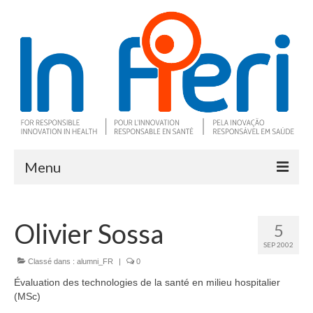
Menu
À propos
Olivier Sossa
5
Ce qu’est l’IRS
SEP 2002
Deux outils clés
Classé dans :
alumni_FR
|
0
Évaluation des technologies de la santé en milieu hospitalier
Programme de recherche
(MSc)