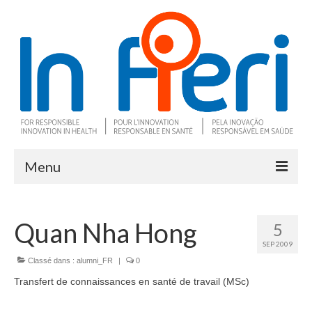
Menu
À propos
Quan Nha Hong
5
Ce qu’est l’IRS
SEP 2009
Deux outils clés
Classé dans :
alumni_FR
|
0
Transfert de connaissances en santé de travail (MSc)
Programme de recherche