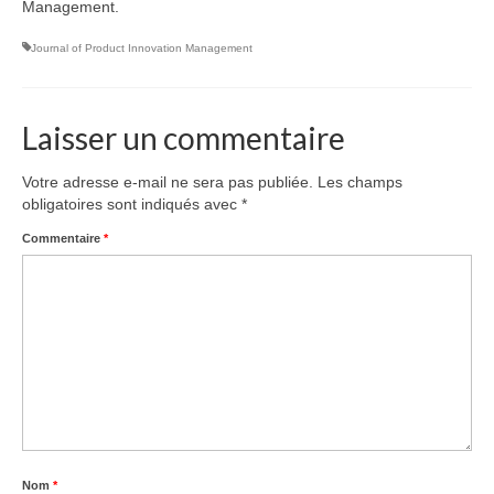
Management.
Équipe
Journal of Product Innovation Management
Publications
Vidéos
Laisser un commentaire
English
Votre adresse e-mail ne sera pas publiée.
Les champs
obligatoires sont indiqués avec
*
Commentaire
*
Nom
*