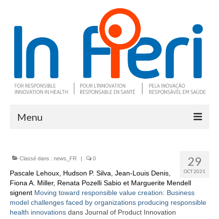
Menu
À propos
29
Classé dans :
news_FR
|
0
Ce qu’est l’IRS
OCT 2021
Pascale Lehoux
,
Hudson P. Silva
,
Jean-Louis Denis
,
Fiona A. Miller
Deux outils clés
,
Renata Pozelli Sabio
et
Marguerite Mendell
signent
Moving toward responsible value creation: Business
model challenges faced by organizations producing responsible
Programme de recherche
health innovations
dans Journal of Product Innovation