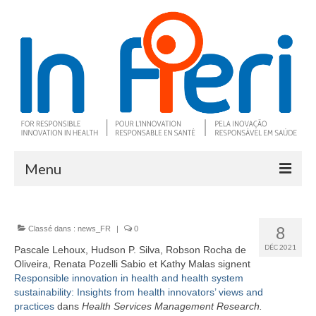
Menu
À propos
8
Classé dans :
news_FR
|
0
Ce qu’est l’IRS
DÉC 2021
Pascale Lehoux, Hudson P. Silva, Robson Rocha de
Oliveira, Renata Pozelli Sabio et Kathy Malas signent
Deux outils clés
Responsible innovation in health and health system
sustainability: Insights from health innovators’ views and
Programme de recherche
practices
dans
Health Services Management Research.