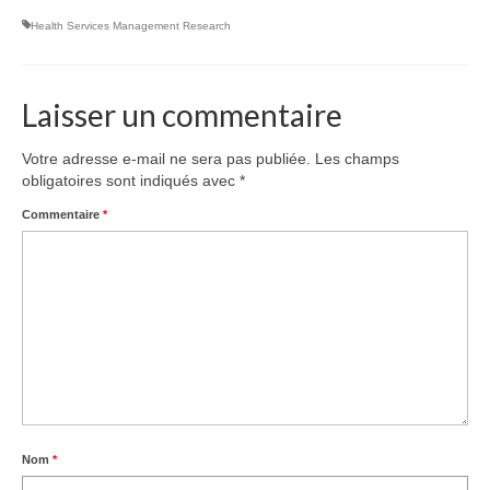
Équipe
Health Services Management Research
Publications
Vidéos
Laisser un commentaire
English
Votre adresse e-mail ne sera pas publiée.
Les champs
obligatoires sont indiqués avec
*
Commentaire
*
Nom
*