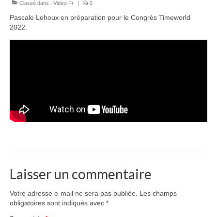
Classé dans :
Équipe
Video-Fr
|
0
Pascale Lehoux en préparation pour le Congrès Timeworld
Publications
2022.
Vidéos
English
Laisser un commentaire
Votre adresse e-mail ne sera pas publiée.
Les champs
obligatoires sont indiqués avec
*