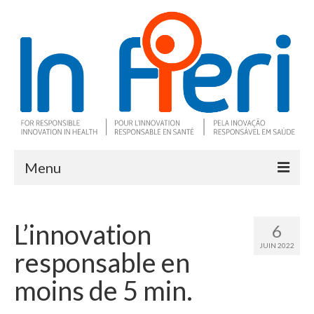
Menu
À propos
L’innovation
6
Ce qu’est l’IRS
JUIN 2022
responsable en
Deux outils clés
moins de 5 min.
Programme de recherche