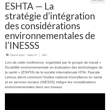
Équipe
ESHTA — La
stratégie d’intégration
Publications
des considérations
Vidéos
environnementales de
English
l’INESSS
Classé dans :
Video-Fr
|
0
Lors de cette conférence, organisée par le groupe de travail «
Durabilité environnementale en évaluation des technologies de
la santé » (ESHTA) de la société internationale HTAi, Pascale
Lehoux décrit comment l’Institut national d’excellence en santé
et en services sociaux (INESSS) intègre les considérations
environnementales dans ses travaux.