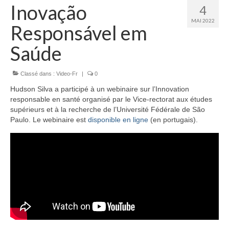
Équipe
Inovação
4
MAI 2022
Responsável em
Publications
Saúde
Vidéos
English
Classé dans :
Video-Fr
|
0
Hudson Silva a participé à un webinaire sur l’Innovation
responsable en santé organisé par le Vice-rectorat aux études
supérieurs et à la recherche de l’Université Fédérale de São
Paulo. Le webinaire est
disponible en ligne
(en portugais).