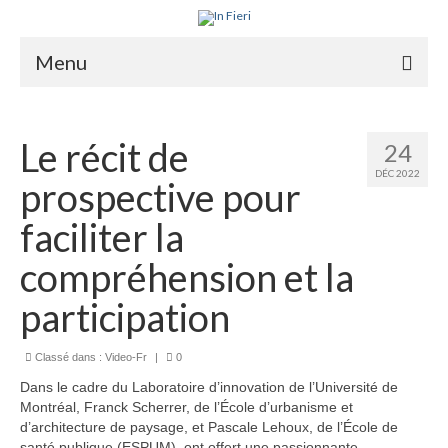
Menu
À propos
Le récit de
24
Ce qu’est l’IRS
DÉC 2022
prospective pour
Deux outils clés
faciliter la
Programme de recherche
compréhension et la
Équipe
participation
Publications
Classé dans :
Video-Fr
|
0
Vidéos
Dans le cadre du Laboratoire d’innovation de l’Université de
English
Montréal, Franck Scherrer, de l’École d’urbanisme et
d’architecture de paysage, et Pascale Lehoux, de l’École de
santé publique (ESPUM), ont offert une passionnante