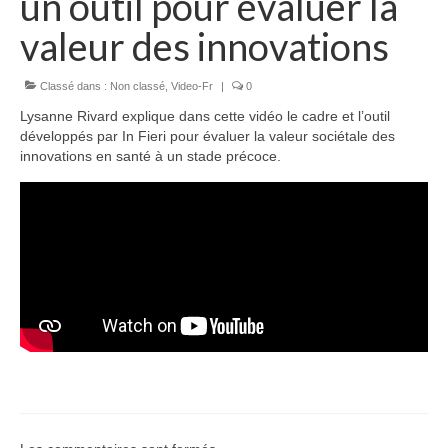
un outil pour évaluer la
Équipe
valeur des innovations
Publications
Classé dans :
Non classé
,
Video-Fr
|
0
Vidéos
Lysanne Rivard explique dans cette vidéo le cadre et l’outil
English
développés par In Fieri pour évaluer la valeur sociétale des
innovations en santé à un stade précoce.