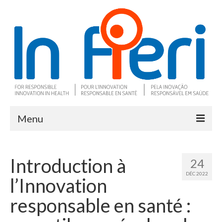
Menu
À propos
Introduction à
24
Ce qu’est l’IRS
DÉC 2022
l’Innovation
Deux outils clés
responsable en santé :
Programme de recherche