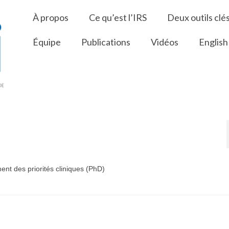
À propos
Ce qu’est l’IRS
Deux outils clé
Équipe
Publications
Vidéos
English
ment des priorités cliniques (PhD)