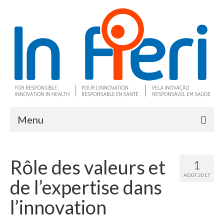
Menu
À propos
Rôle des valeurs et
1
Ce qu’est l’IRS
AOÛT 2017
de l’expertise dans
Deux outils clés
l’innovation
Programme de recherche