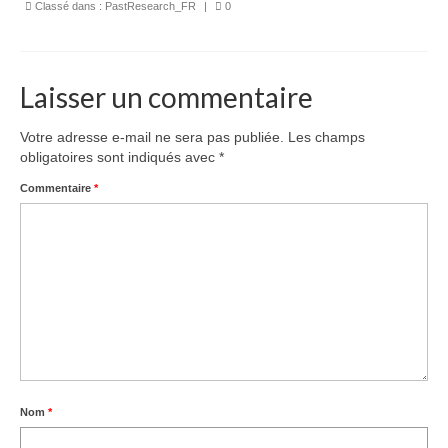
Classé dans :
Équipe
PastResearch_FR
|
0
Publications
Laisser un commentaire
Vidéos
English
Votre adresse e-mail ne sera pas publiée.
Les champs
obligatoires sont indiqués avec
*
Commentaire
*
Nom
*