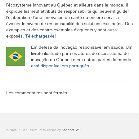
Équipe
l’écosystème innovant au Québec et ailleurs dans le monde. Il
explique les neuf attributs de responsabilité qui peuvent guider
Publications
l’élaboration d’une innovation en santé ou encore servir à
évaluer le niveau de responsabilité des solutions existantes. Des
Vidéos
exemples et des contre-exemples éloquents y sont aussi
exposés.
Téléchargez-le
!
English
Em defesa da inovação responsável em saúde. Um
livreto ilustrado para os atores do ecossistema de
inovação no Quebec e em outras partes do mundo
está disponível em português
.
Les commentaires sont fermés.
© 2026 In Fieri - WordPress Theme by
Kadence WP