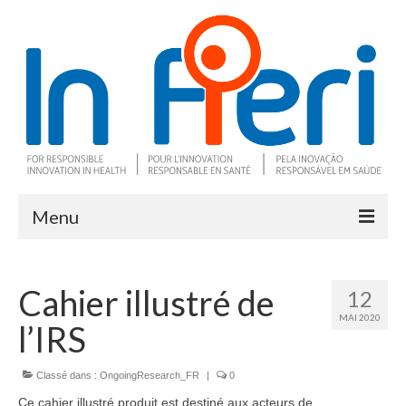
Menu
À propos
Cahier illustré de
12
Ce qu’est l’IRS
MAI 2020
l’IRS
Deux outils clés
Programme de recherche
Classé dans :
OngoingResearch_FR
|
0
Ce cahier illustré produit est destiné aux acteurs de