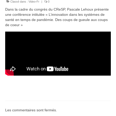
Classé dans :
Équipe
Video-Fr
|
0
Dans la cadre du congrès du CReSP, Pascale Lehoux présente
Publications
une conférence intitulée « L’innovation dans les systèmes de
santé en temps de pandémie. Des coups de gueule aux coups
Vidéos
de coeur »
English
Les commentaires sont fermés.