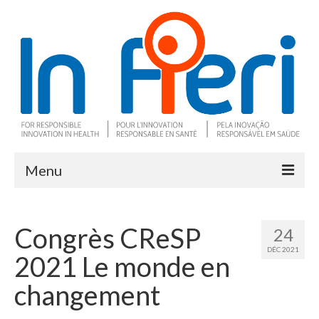
Menu
À propos
Congrès CReSP
24
Ce qu’est l’IRS
DÉC 2021
2021 Le monde en
Deux outils clés
changement
Programme de recherche