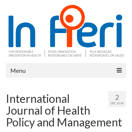
Menu
À propos
International
2
Ce qu’est l’IRS
DÉC 2018
Journal of Health
Deux outils clés
Policy and Management
Programme de recherche