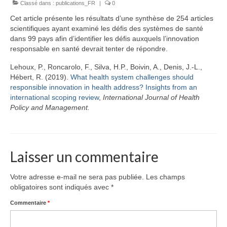
Classé dans :
Équipe
publications_FR
|
0
Cet article présente les résultats d’une synthèse de 254 articles
Publications
scientifiques ayant examiné les défis des systèmes de santé
dans 99 pays afin d’identifier les défis auxquels l’innovation
Vidéos
responsable en santé devrait tenter de répondre.
English
Lehoux, P., Roncarolo, F., Silva, H.P., Boivin, A., Denis, J.-L.,
Hébert, R. (2019).
What health system challenges should
responsible innovation in health address? Insights from an
international scoping review
,
International Journal of Health
Policy and Management.
Laisser un commentaire
Votre adresse e-mail ne sera pas publiée.
Les champs
obligatoires sont indiqués avec
*
Commentaire
*