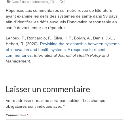
Classé dans :
Équipe
publications_FR
|
0
Réponses aux commentaires sur notre revue de littérature
Publications
ayant examiné les défis des systèmes de santé dans 99 pays
afin d’identifier les défis auxquels l’innovation responsable en
Vidéos
santé devrait tenter de répondre.
English
Lehoux, P., Roncarolo, F., Silva, H.P., Boivin, A., Denis, J.-L.,
Hébert, R. (2020).
Revisiting the relationship between systems
of innovation and health systems: A response to recent
commentaries
,
International Journal of Health Policy and
Management.
Laisser un commentaire
Votre adresse e-mail ne sera pas publiée.
Les champs
obligatoires sont indiqués avec
*
Commentaire
*