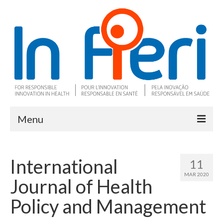
Menu
À propos
International
11
Ce qu’est l’IRS
MAR 2020
Journal of Health
Deux outils clés
Policy and Management
Programme de recherche