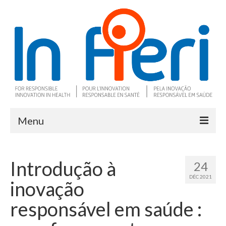
Menu
À propos
Introdução à
24
Ce qu’est l’IRS
DÉC 2021
inovação
Deux outils clés
responsável em saúde :
Programme de recherche