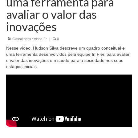
uma ferramenta para
Équipe
avaliar o valor das
Publications
inovações
Vidéos
Classé dans :
Video-Fr
|
0
English
Nesse vídeo, Hudson Silva descreve um quadro conceitual e
uma ferramenta desenvolvidos pela equipe In Fieri para avaliar
o valor das inovações em saúde para a sociedade nos seus
estágios iniciais.