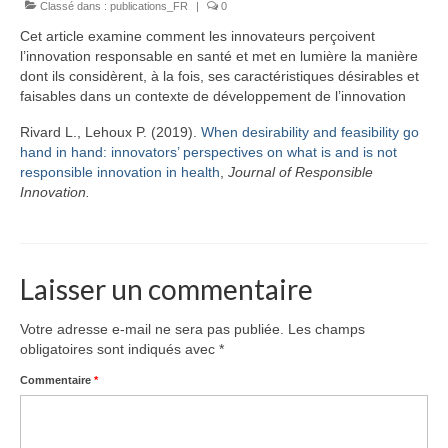
Classé dans :
Équipe
publications_FR
|
0
Cet article examine comment les innovateurs perçoivent
Publications
l’innovation responsable en santé et met en lumière la manière
dont ils considèrent, à la fois, ses caractéristiques désirables et
Vidéos
faisables dans un contexte de développement de l’innovation
English
Rivard L., Lehoux P. (2019).
When desirability and feasibility go
hand in hand: innovators’ perspectives on what is and is not
responsible innovation in health
,
Journal of Responsible
Innovation.
Laisser un commentaire
Votre adresse e-mail ne sera pas publiée.
Les champs
obligatoires sont indiqués avec
*
Commentaire
*