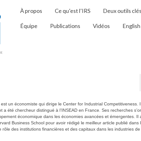
À propos
Ce qu’est l’IRS
Deux outils clé
Équipe
Publications
Vidéos
English
st un économiste qui dirige le Center for Industrial Competitiveness. I
 a été chercheur distingué à l’INSEAD en France. Ses recherches s’or
eloppement économique dans les économies avancées et émergentes. Il a
ard Business School pour avoir rédigé le meilleur article publié dans 
 rôle des institutions financières et des capitaux dans les industries d