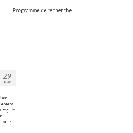
s
Programme de recherche
29
SEP 2015
l est
ientent
 reçu le
le
e haute