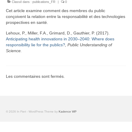
Classé dans :
Équipe
publications_FR
|
0
Cet article examine comment des membres du public
Publications
conçoivent la relation entre la responsabilité et des technologies
prospectives en santé.
Vidéos
Lehoux, P., Miller, F.A., Grimard, D., Gauthier, P. (2017).
English
Anticipating health innovations in 2030–2040: Where does
responsibility lie for the publics?
, Public Understanding of
Science.
Les commentaires sont fermés.
© 2026 In Fieri - WordPress Theme by
Kadence WP