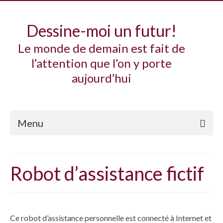
Dessine-moi un futur!
Le monde de demain est fait de
l’attention que l’on y porte
aujourd’hui
Menu
Étude
Robot d’assistance fictif
Outils de délibération
Vêtement Psycho-Bio-Feedback (PBF) fictif
Rectificateur cardiaque fictif
Ce robot d’assistance personnelle est connecté à Internet et