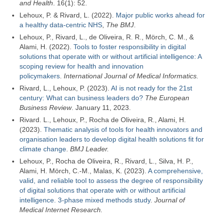
and Health
. 16(1): 52.
Lehoux, P. & Rivard, L. (2022).
Major public works ahead for
a healthy data-centric NHS
,
The BMJ
.
Lehoux, P., Rivard, L., de Oliveira, R. R., Mörch, C. M., &
Alami, H. (2022).
Tools to foster responsibility in digital
solutions that operate with or without artificial intelligence: A
scoping review for health and innovation
policymakers
.
International Journal of Medical Informatics.
Rivard, L., Lehoux, P. (2023).
AI is not ready for the 21st
century: What can business leaders do?
The European
Business Review
. January 11, 2023.
Rivard. L., Lehoux, P., Rocha de Oliveira, R., Alami, H.
(2023).
Thematic analysis of tools for health innovators and
organisation leaders to develop digital health solutions fit for
climate change
.
BMJ Leader.
Lehoux, P., Rocha de Oliveira, R., Rivard, L., Silva, H. P.,
Alami, H. Mörch, C.-M., Malas, K. (2023).
A comprehensive,
valid, and reliable tool to assess the degree of responsibility
of digital solutions that operate with or without artificial
intelligence. 3-phase mixed methods study
.
Journal of
Medical Internet Research.