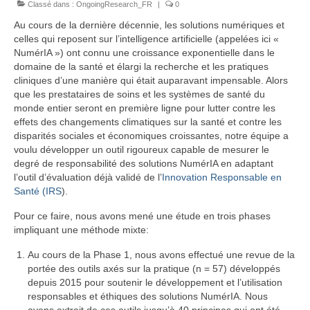
Classé dans :
Équipe
OngoingResearch_FR
|
0
Au cours de la dernière décennie, les solutions numériques et
Publications
celles qui reposent sur l’intelligence artificielle (appelées ici «
NumérIA ») ont connu une croissance exponentielle dans le
Vidéos
domaine de la santé et élargi la recherche et les pratiques
cliniques d’une manière qui était auparavant impensable. Alors
English
que les prestataires de soins et les systèmes de santé du
monde entier seront en première ligne pour lutter contre les
effets des changements climatiques sur la santé et contre les
disparités sociales et économiques croissantes, notre équipe a
voulu développer un outil rigoureux capable de mesurer le
degré de responsabilité des solutions NumérIA en adaptant
l’outil d’évaluation déjà validé de l’
Innovation Responsable en
Santé (IRS
).
Pour ce faire, nous avons mené une étude en trois phases
impliquant une méthode mixte:
Au cours de la Phase 1, nous avons effectué une revue de la
portée des outils axés sur la pratique (n = 57) développés
depuis 2015 pour soutenir le développement et l’utilisation
responsables et éthiques des solutions NumérIA. Nous
avons extrait de ces outils jusqu’à 40 principes qui ont été