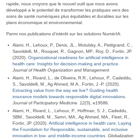
rapide, nous croyons que le nouvel outil que nous avons
développé a le potentiel de transformer les pratiques vers des
soins de santé numériques plus équitables et durables sur les
plans économique et environnemental.
Parmi nos publications d’intérêt sur les solutions NumérIA:
Alami, H., Lehoux, P., Denis, JL., Motulsky, A., Petitgrand, C.,
Savoldelli, M., Rouquet, R., Gagnon, MP., Roy, D., Fortin, JP.
(2020).
Organizational readiness for artificial intelligence in
health care: Insights for decision-making and practice
.
Journal of Health Organization and Management
.
Alami, H., Rivard, L., de Oliveira, R.R., Lehoux, P., Cadeddu,
S., Savoldelli, M., Ag Ahmed, M.A., Fortin, J.-P. (2020).
Extracting value from the way we live? Guiding health
insurance models towards responsible digital innovations.
Journal of Participatory Medicine
.
12(
3), e19586.
Alami, H., Rivard, L., Lehoux, P., Hoffman, S. J., Cadeddu,
SBM., Savoldelli, M., Samri, MA., Ag Ahmed, MA., Fleet, R.,
Fortin, JP. (2020).
Artificial intelligence in health care: Laying
the Foundation for Responsible, sustainable, and inclusive
innovation in low- and middle-income countries.
Globalization