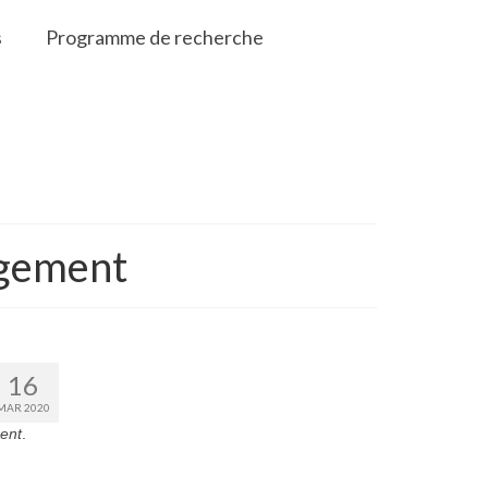
s
Programme de recherche
agement
16
MAR 2020
ment
.