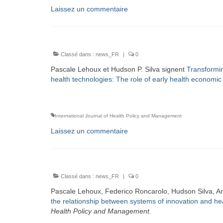
Laissez un commentaire
Classé dans :
news_FR
|
0
Pascale Lehoux et Hudson P. Silva signent
Transformin
health technologies: The role of early health economi
International Journal of Health Policy and Management
Laissez un commentaire
Classé dans :
news_FR
|
0
Pascale Lehoux, Federico Roncarolo, Hudson Silva, An
the relationship between systems of innovation and h
Health Policy and Management.