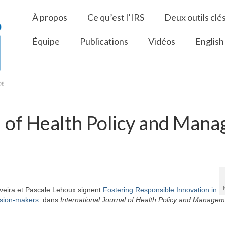
À propos
Ce qu’est l’IRS
Deux outils clé
Équipe
Publications
Vidéos
English
l of Health Policy and Man
veira et Pascale Lehoux signent
Fostering Responsible Innovation in
ision-makers
dans
I
nternational Journal of Health Policy and Manage