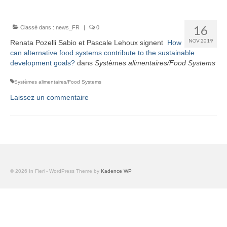
Équipe
Publications
16
Classé dans :
news_FR
|
0
NOV 2019
Renata Pozelli Sabio et Pascale Lehoux signent
How
Vidéos
can alternative food systems contribute to the sustainable
development goals?
dans
Systèmes alimentaires/Food Systems
English
Systèmes alimentaires/Food Systems
Laissez un commentaire
© 2026 In Fieri - WordPress Theme by
Kadence WP