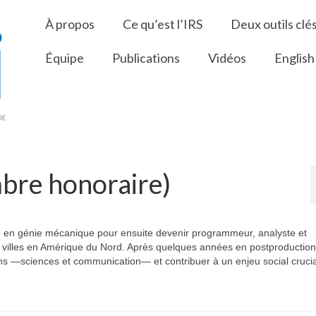
À propos
Ce qu’est l’IRS
Deux outils clé
Équipe
Publications
Vidéos
English
bre honoraire)
vaillé en génie mécanique pour ensuite devenir programmeur, analyste et
 villes en Amérique du Nord. Après quelques années en postproduction t
ns —sciences et communication— et contribuer à un enjeu social crucial