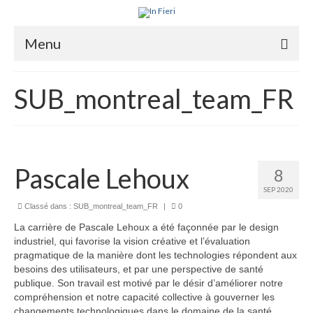
Menu
À propos
SUB_montreal_team_FR
Ce qu’est l’IRS
Deux outils clés
Programme de recherche
Pascale Lehoux
8
SEP 2020
Équipe
Classé dans :
SUB_montreal_team_FR
|
0
Publications
La carrière de Pascale Lehoux a été façonnée par le design
industriel, qui favorise la vision créative et l’évaluation
Vidéos
pragmatique de la manière dont les technologies répondent aux
besoins des utilisateurs, et par une perspective de santé
English
publique. Son travail est motivé par le désir d’améliorer notre
compréhension et notre capacité collective à gouverner les
changements technologiques dans le domaine de la santé.