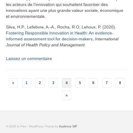
les acteurs de l’innovation qui souhaitent favoriser des
innovations ayant une plus grande valeur sociale, économique
et environnementale.
Silva, H.P., Lefebvre, A.-A., Rocha, R.O, Lehoux, P. (2020).
Fostering Responsible Innovation in Health: An evidence-
informed assessment tool for decision-makers
,
International
Journal of Health Policy and Management.
Laissez un commentaire
Pagination
«
1
2
3
4
5
6
7
8
des
»
publications
© 2026 In Fieri - WordPress Theme by
Kadence WP