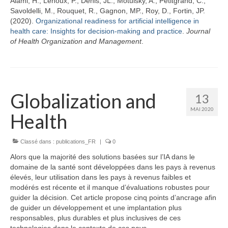
Alami, H., Lehoux, P., Denis, JL., Motulsky, A., Petitgrand, C.,
Savoldelli, M., Rouquet, R., Gagnon, MP., Roy, D., Fortin, JP.
(2020).
Organizational readiness for artificial intelligence in
health care: Insights for decision-making and practice
.
Journal
of Health Organization and Management
.
Globalization and
13
MAI 2020
Health
Classé dans :
publications_FR
|
0
Alors que la majorité des solutions basées sur l’IA dans le
domaine de la santé sont développées dans les pays à revenus
élevés, leur utilisation dans les pays à revenus faibles et
modérés est récente et il manque d’évaluations robustes pour
guider la décision. Cet article propose cinq points d’ancrage afin
de guider un développement et une implantation plus
responsables, plus durables et plus inclusives de ces
technologies dans le contexte de ces pays.