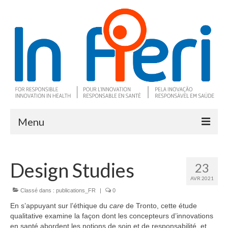
Menu
À propos
Design Studies
23
Ce qu’est l’IRS
AVR 2021
Deux outils clés
Classé dans :
publications_FR
|
0
En s’appuyant sur l’éthique du
care
de Tronto, cette étude
Programme de recherche
qualitative examine la façon dont les concepteurs d’innovations
en santé abordent les notions de soin et de responsabilité, et