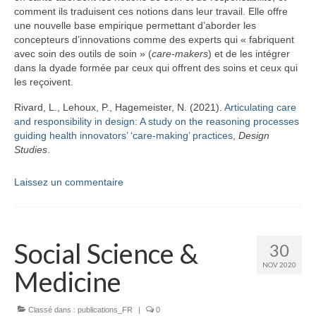
Équipe
comment ils traduisent ces notions dans leur travail. Elle offre
une nouvelle base empirique permettant d’aborder les
Publications
concepteurs d’innovations comme des experts qui « fabriquent
avec soin des outils de soin » (
care-makers
) et de les intégrer
Vidéos
dans la dyade formée par ceux qui offrent des soins et ceux qui
les reçoivent.
English
Rivard, L., Lehoux, P., Hagemeister, N. (2021).
Articulating care
and responsibility in design: A study on the reasoning processes
guiding health innovators’ ‘care-making’ practices
,
Design
Studies
.
Laissez un commentaire
Social Science &
30
NOV 2020
Medicine
Classé dans :
publications_FR
|
0